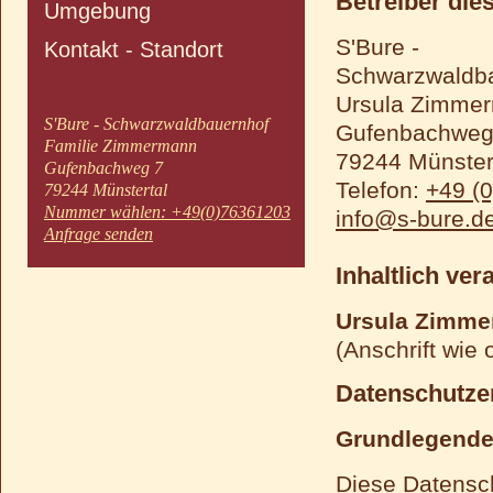
Betreiber dies
Umgebung
S'Bure -
Kontakt - Standort
Schwarzwaldb
Ursula Zimme
S'Bure - Schwarzwaldbauernhof
Gufenbachweg
Familie Zimmermann
79244 Münster
Gufenbachweg 7
Telefon:
+49 (
79244 Münstertal
Nummer wählen: +49(0)76361203
info@s-bure.d
Anfrage senden
Inhaltlich ver
Ursula Zimm
(Anschrift wie 
Datenschutze
Grundlegend
Diese Datensch